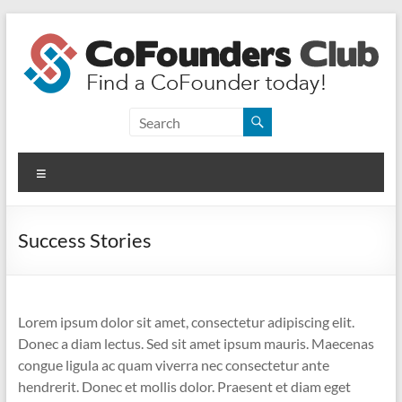
Skip
to
content
CoFounders
Club
Menu
Find
a
CoFounder
Success Stories
today!
Lorem ipsum dolor sit amet, consectetur adipiscing elit.
Donec a diam lectus. Sed sit amet ipsum mauris. Maecenas
congue ligula ac quam viverra nec consectetur ante
hendrerit. Donec et mollis dolor. Praesent et diam eget