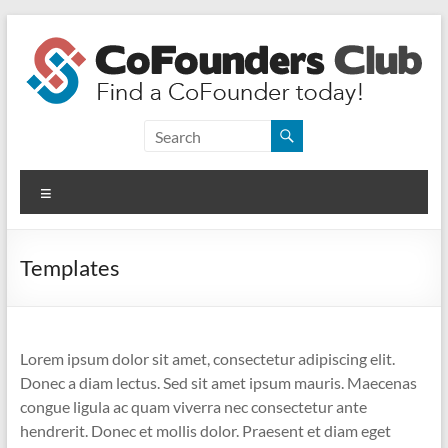
Skip
to
content
CoFounders
Club
Menu
Find
a
CoFounder
Templates
today!
Lorem ipsum dolor sit amet, consectetur adipiscing elit.
Donec a diam lectus. Sed sit amet ipsum mauris. Maecenas
congue ligula ac quam viverra nec consectetur ante
hendrerit. Donec et mollis dolor. Praesent et diam eget